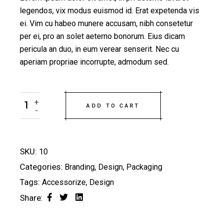
legendos, vix modus euismod id. Erat expetenda vis
ei. Vim cu habeo munere accusam, nibh consetetur
per ei, pro an solet aeterno bonorum. Eius dicam
pericula an duo, in eum verear senserit. Nec cu
aperiam propriae incorrupte, admodum sed.
Backless Dress quantity
+
ADD TO CART
-
SKU:
10
Categories:
Branding
,
Design
,
Packaging
Tags:
Accessorize
,
Design
Share: