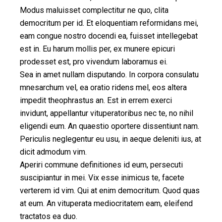
Modus maluisset complectitur ne quo, clita
democritum per id. Et eloquentiam reformidans mei,
eam congue nostro docendi ea, fuisset intellegebat
est in. Eu harum mollis per, ex munere epicuri
prodesset est, pro vivendum laboramus ei.
Sea in amet nullam disputando. In corpora consulatu
mnesarchum vel, ea oratio ridens mel, eos altera
impedit theophrastus an. Est in errem exerci
invidunt, appellantur vituperatoribus nec te, no nihil
eligendi eum. An quaestio oportere dissentiunt nam.
Periculis neglegentur eu usu, in aeque deleniti ius, at
dicit admodum vim.
Aperiri commune definitiones id eum, persecuti
suscipiantur in mei. Vix esse inimicus te, facete
verterem id vim. Qui at enim democritum. Quod quas
at eum. An vituperata mediocritatem eam, eleifend
tractatos ea duo.