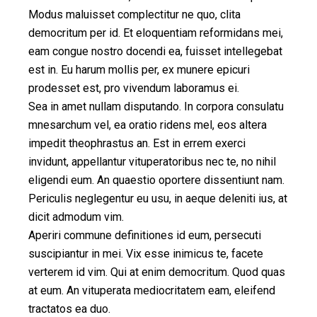
Modus maluisset complectitur ne quo, clita
democritum per id. Et eloquentiam reformidans mei,
eam congue nostro docendi ea, fuisset intellegebat
est in. Eu harum mollis per, ex munere epicuri
prodesset est, pro vivendum laboramus ei.
Sea in amet nullam disputando. In corpora consulatu
mnesarchum vel, ea oratio ridens mel, eos altera
impedit theophrastus an. Est in errem exerci
invidunt, appellantur vituperatoribus nec te, no nihil
eligendi eum. An quaestio oportere dissentiunt nam.
Periculis neglegentur eu usu, in aeque deleniti ius, at
dicit admodum vim.
Aperiri commune definitiones id eum, persecuti
suscipiantur in mei. Vix esse inimicus te, facete
verterem id vim. Qui at enim democritum. Quod quas
at eum. An vituperata mediocritatem eam, eleifend
tractatos ea duo.