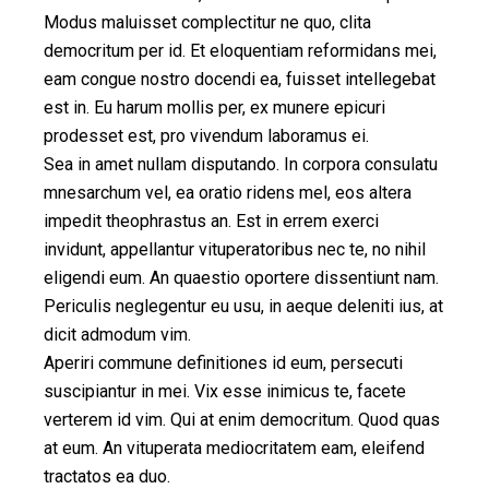
Modus maluisset complectitur ne quo, clita
democritum per id. Et eloquentiam reformidans mei,
eam congue nostro docendi ea, fuisset intellegebat
est in. Eu harum mollis per, ex munere epicuri
prodesset est, pro vivendum laboramus ei.
Sea in amet nullam disputando. In corpora consulatu
mnesarchum vel, ea oratio ridens mel, eos altera
impedit theophrastus an. Est in errem exerci
invidunt, appellantur vituperatoribus nec te, no nihil
eligendi eum. An quaestio oportere dissentiunt nam.
Periculis neglegentur eu usu, in aeque deleniti ius, at
dicit admodum vim.
Aperiri commune definitiones id eum, persecuti
suscipiantur in mei. Vix esse inimicus te, facete
verterem id vim. Qui at enim democritum. Quod quas
at eum. An vituperata mediocritatem eam, eleifend
tractatos ea duo.